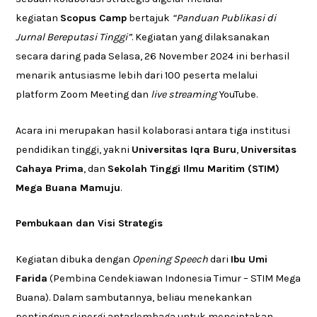
kegiatan
Scopus Camp
bertajuk
“Panduan Publikasi di
Jurnal Bereputasi Tinggi”
. Kegiatan yang dilaksanakan
secara daring pada Selasa, 26 November 2024 ini berhasil
menarik antusiasme lebih dari 100 peserta melalui
platform Zoom Meeting dan
live streaming
YouTube.
Acara ini merupakan hasil kolaborasi antara tiga institusi
pendidikan tinggi, yakni
Universitas Iqra Buru
,
Universitas
Cahaya Prima
, dan
Sekolah Tinggi Ilmu Maritim (STIM)
Mega Buana Mamuju
.
Pembukaan dan Visi Strategis
Kegiatan dibuka dengan
Opening Speech
dari
Ibu Umi
Farida
(Pembina Cendekiawan Indonesia Timur – STIM Mega
Buana). Dalam sambutannya, beliau menekankan
pentingnya sinergi antarlembaga untuk menciptakan