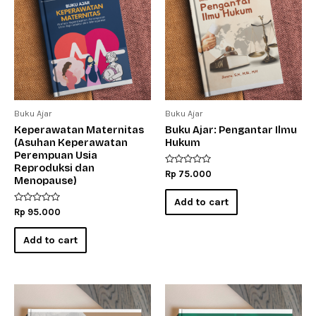
Buku Ajar
Buku Ajar
Keperawatan Maternitas
Buku Ajar: Pengantar Ilmu
(Asuhan Keperawatan
Hukum
Perempuan Usia
Reproduksi dan
Rated
Rp
75.000
Menopause)
0
out
of
Add to cart
5
Rated
Rp
95.000
0
out
of
Add to cart
5