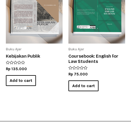
Buku Ajar
Buku Ajar
Kebijakan Publik
Coursebook: English for
Law Students
Rated
Rp
135.000
0
Rated
Rp
75.000
out
0
of
Add to cart
out
5
of
Add to cart
5