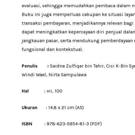
evaluasi, sehingga memudahkan pembaca dalam m
Buku ini juga memperluas cakupan ke situasi laya
transaksi pembayaran, menjadikannya relevan bagi 
dapat meningkatkan kepercayaan diri penjual dala
jangkauan pasar, serta mendukung pemberdayaan e
fungsional dan kontekstual.
Penulis :
Saidna Zulfiqar bin Tahir, Cici K-Bin Sy
Windi Wael, Nirta Sampulawa
Hal
: vii, 100
Ukuran
: 14.8 x 21 cm (A5)
ISBN
: 978-623-5954-81-3 (PDF)