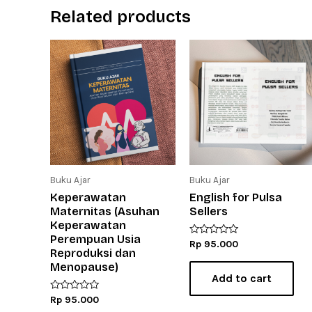
Related products
Buku Ajar
Buku Ajar
Keperawatan
English for Pulsa
Maternitas (Asuhan
Sellers
Keperawatan
Perempuan Usia
Rated
Rp
95.000
Reproduksi dan
0
out
Menopause)
of
Add to cart
5
Rated
Rp
95.000
0