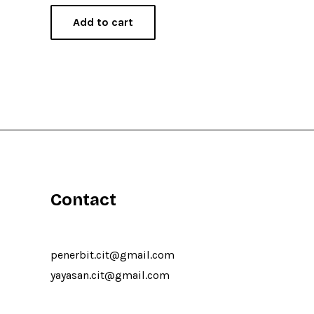
out
of
Add to cart
5
Contact
penerbit.cit@gmail.com
yayasan.cit@gmail.com