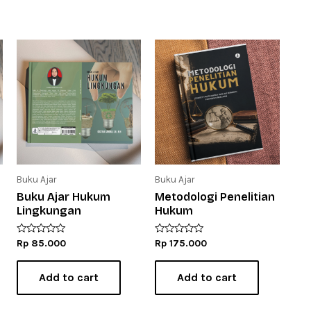
Buku Ajar
Buku Ajar
Buku Ajar Hukum
Metodologi Penelitian
Lingkungan
Hukum
Rated
Rated
Rp
85.000
Rp
175.000
0
0
out
out
of
of
Add to cart
Add to cart
5
5