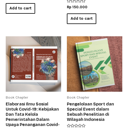
out
of
Rated
Rp
150.000
Add to cart
5
0
out
of
Add to cart
5
Book Chapter
Book Chapter
Elaborasi Ilmu Sosial
Pengelolaan Sport dan
Untuk Covid-19: Kebijakan
Special Event dalam
Dan Tata Kelola
Sebuah Penelitian di
Pemerintahan Dalam
Wilayah Indonesia
Upaya Penanganan Covid-