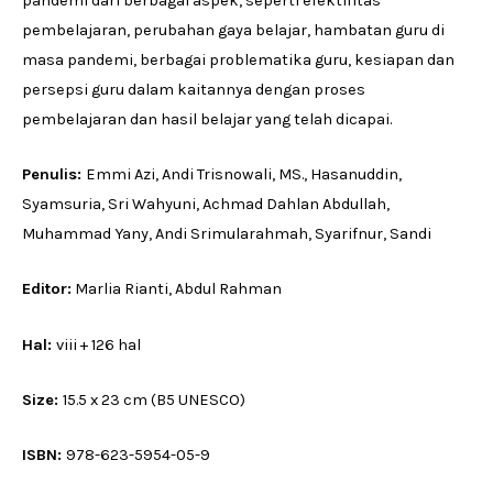
pandemi dari berbagai aspek, seperti efektifitas
pembelajaran, perubahan gaya belajar, hambatan guru di
masa pandemi, berbagai problematika guru, kesiapan dan
persepsi guru dalam kaitannya dengan proses
pembelajaran dan hasil belajar yang telah dicapai.
Penulis:
Emmi Azi, Andi Trisnowali, MS., Hasanuddin,
Syamsuria, Sri Wahyuni, Achmad Dahlan Abdullah,
Muhammad Yany, Andi Srimularahmah, Syarifnur, Sandi
Editor:
Marlia Rianti, Abdul Rahman
Hal:
viii + 126 hal
Size:
15.5 x 23 cm (B5 UNESCO)
ISBN:
978-623-5954-05-9