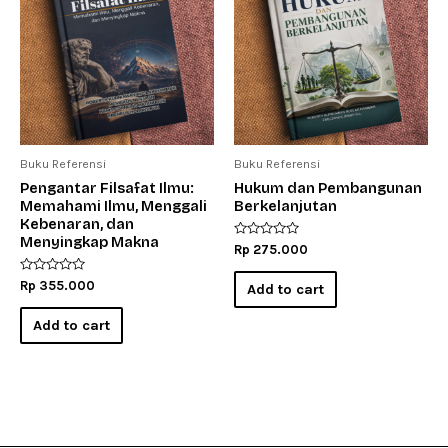
Buku Referensi
Buku Referensi
Pengantar Filsafat Ilmu:
Hukum dan Pembangunan
Memahami Ilmu, Menggali
Berkelanjutan
Kebenaran, dan
Menyingkap Makna
Rated
Rp
275.000
0
out
Rated
of
Rp
355.000
Add to cart
0
5
out
of
Add to cart
5