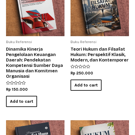
Buku Referensi
Buku Referensi
Dinamika Kinerja
Teori Hukum dan Filsafat
Pengelolaan Keuangan
Hukum: Perspektif Klasik,
Daerah: Pendekatan
Modern, dan Kontemporer
Kompetensi Sumber Daya
Manusia dan Komitmen
Rated
Rp
250.000
Organisasi
0
out
of
Add to cart
5
Rated
Rp
150.000
0
out
of
Add to cart
5