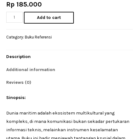
Rp
185.000
Rekonstruksi
Add to cart
Kurikulum
Bahasa
Category:
Buku Referensi
Inggris
Maritim:
Description
Integrasi
Kompetensi
Additional information
Komunikatif
Reviews (0)
Antarbudaya
dalam
Sinopsis:
Pendidikan
Pelayaran
Dunia maritim adalah ekosistem multikultural yang
quantity
kompleks, di mana komunikasi bukan sekadar pertukaran
informasi teknis, melainkan instrumen keselamatan
utama. Buku ini hadir menjawab tantangan krusial dalam