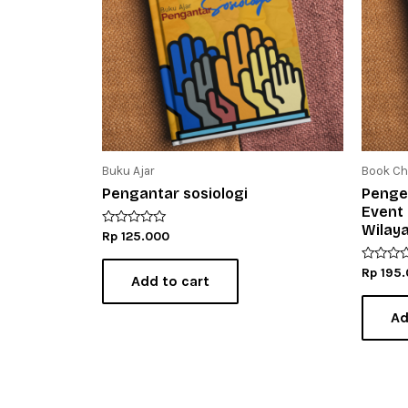
Buku Ajar
Book Ch
Pengantar sosiologi
Pengel
Event 
Wilay
R
Rp
125.000
a
t
e
R
Rp
195.
Add to cart
d
a
0
t
o
e
Ad
u
d
t
0
o
o
f
u
5
t
o
f
5