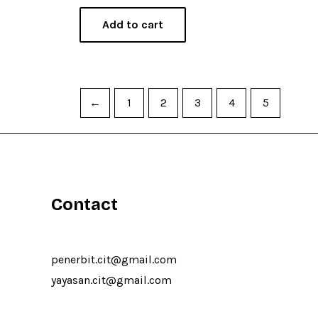
t
e
Add to cart
d
0
o
u
t
o
f
5
←
1
2
3
4
5
Contact
penerbit.cit@gmail.com
yayasan.cit@gmail.com