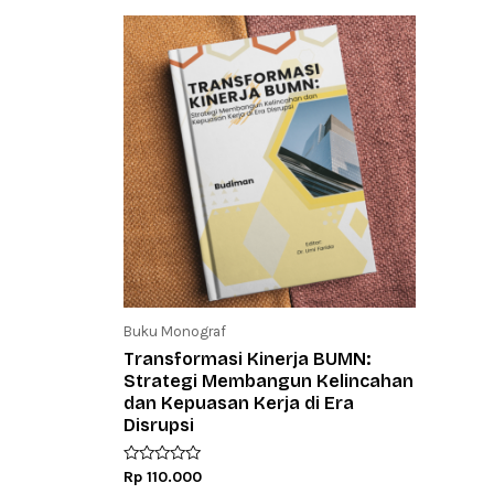
Buku Monograf
Transformasi Kinerja BUMN:
Strategi Membangun Kelincahan
dan Kepuasan Kerja di Era
Disrupsi
R
Rp
110.000
a