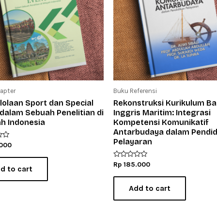
apter
Buku Referensi
olaan Sport dan Special
Rekonstruksi Kurikulum B
dalam Sebuah Penelitian di
Inggris Maritim: Integrasi
ah Indonesia
Kompetensi Komunikatif
Antarbudaya dalam Pendid
Pelayaran
000
R
Rp
185.000
d to cart
a
t
e
Add to cart
d
0
o
u
t