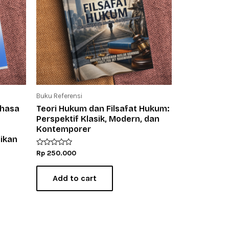
Buku Referensi
ahasa
Teori Hukum dan Filsafat Hukum:
Perspektif Klasik, Modern, dan
Kontemporer
ikan
R
Rp
250.000
a
t
e
Add to cart
d
0
o
u
t
o
f
5