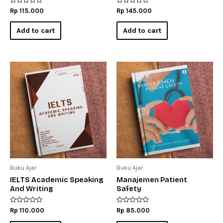
Rated
Rated
Rp
115.000
Rp
145.000
0
0
out
out
of
of
Add to cart
Add to cart
5
5
Buku Ajar
Buku Ajar
IELTS Academic Speaking
Manajemen Patient
And Writing
Safety
Rated
Rated
Rp
110.000
Rp
85.000
0
0
out
out